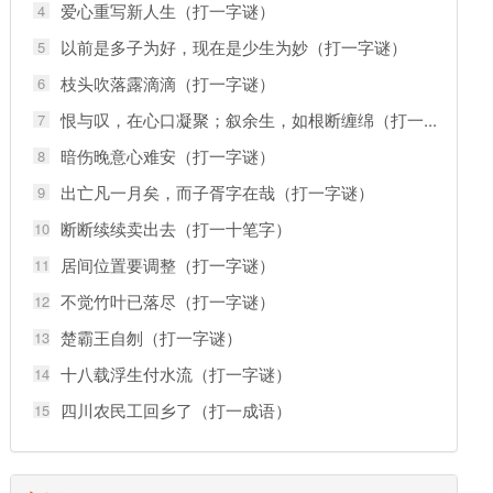
爱心重写新人生（打一字谜）
4
以前是多子为好，现在是少生为妙（打一字谜）
5
枝头吹落露滴滴（打一字谜）
6
恨与叹，在心口凝聚；叙余生，如根断缠绵（打一...
7
暗伤晚意心难安（打一字谜）
8
出亡凡一月矣，而子胥字在哉（打一字谜）
9
断断续续卖出去（打一十笔字）
10
居间位置要调整（打一字谜）
11
不觉竹叶已落尽（打一字谜）
12
楚霸王自刎（打一字谜）
13
十八载浮生付水流（打一字谜）
14
四川农民工回乡了（打一成语）
15