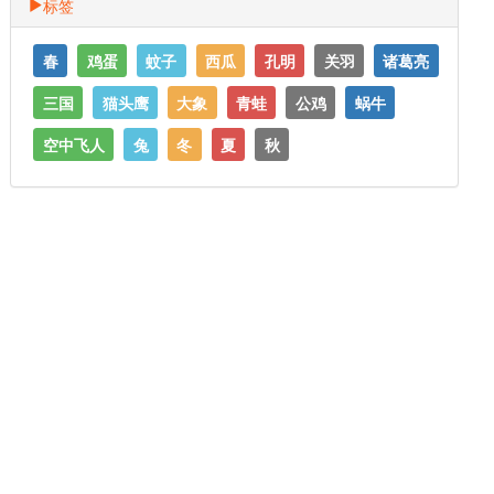
标签
春
鸡蛋
蚊子
西瓜
孔明
关羽
诸葛亮
三国
猫头鹰
大象
青蛙
公鸡
蜗牛
空中飞人
兔
冬
夏
秋