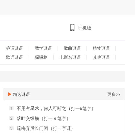
手机版
称谓谜语
数学谜语
歌曲谜语
植物谜语
歌词谜语
探骊格
电影名谜语
其他谜语
精选谜语
更多>>
不用占星术，何人可断之（打一9笔字）
1
落叶交纵横（打一９笔字）
2
疏梅弃后长门闭（打一字谜）
3