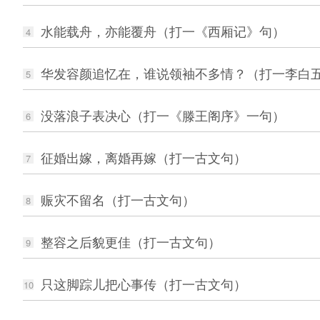
水能载舟，亦能覆舟（打一《西厢记》句）
4
华发容颜追忆在，谁说领袖不多情？（打一李白
5
没落浪子表决心（打一《滕王阁序》一句）
6
征婚出嫁，离婚再嫁（打一古文句）
7
赈灾不留名（打一古文句）
8
整容之后貌更佳（打一古文句）
9
只这脚踪儿把心事传（打一古文句）
10