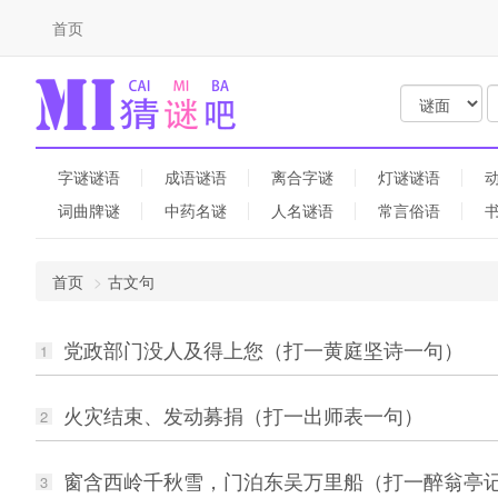
首页
字谜谜语
成语谜语
离合字谜
灯谜谜语
词曲牌谜
中药名谜
人名谜语
常言俗语
首页
古文句
党政部门没人及得上您（打一黄庭坚诗一句）
1
火灾结束、发动募捐（打一出师表一句）
2
窗含西岭千秋雪，门泊东吴万里船（打一醉翁亭
3