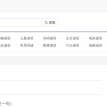
搜索
动物谜语
儿童谜语
诗词谜语
古文谜语
地名谜语
书名谜语
常用词谜
棋牌谜语
穴位谜语
戏曲谜语
记一句）