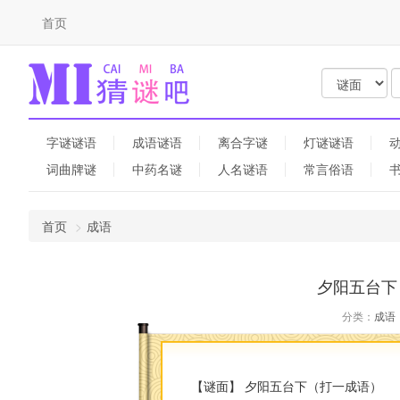
首页
字谜谜语
成语谜语
离合字谜
灯谜谜语
词曲牌谜
中药名谜
人名谜语
常言俗语
首页
成语
夕阳五台下
分类：
成语
【谜面】 夕阳五台下（打一成语）