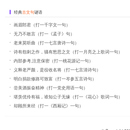
经典
古文句
谜语
画眉郎君（打一千字文一句）
无乃不敢言（打一《孟子》句）
老来莫听曲（打一七言唐诗一句）
诗有怨刺之作，骚有愁思之文（打一月亮之上歌词一句）
内部参考,注意保密（打一桃花源记一句）
义释老严颜，是役收名将（打一七言清诗句）
明白捐款修路可致富（打一岑参五言诗句）
尝美酒振奋精神（打一党史用语一句）
堪羡优伶有福，谁知公子无缘（打一《花心》歌词一句）
却顾所来径（打一《西厢记》一句）