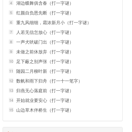
湖边蝶舞俱含春（打一字谜）
4
红颜自负恩先断（打一字谜）
5
重九风细细，霜浓新月小（打一字谜）
6
人若无信怎放心（打一字谜）
7
一声犬吠破门出（打一字谜）
8
未做之前休放弃（打一字谜）
9
足下蔽之别声张（打一字谜）
10
随园二月柳叶新（打一字谜）
11
数帆和雨下归舟（打一十一笔字）
12
归燕无心落庭前（打一字谜）
13
开始就业要安心（打一字谜）
14
山边草木伴桥生（打一字谜）
15