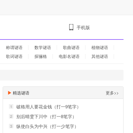
手机版
称谓谜语
数学谜语
歌曲谜语
植物谜语
歌词谜语
探骊格
电影名谜语
其他谜语
精选谜语
更多>>
破格用人要花金钱（打一9笔字）
1
别后晴雯下川中（打一8笔字）
2
纵使白头为中兴（打一少笔字）
3