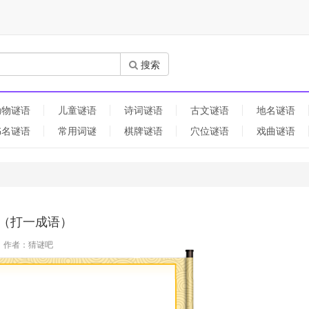
搜索
动物谜语
儿童谜语
诗词谜语
古文谜语
地名谜语
书名谜语
常用词谜
棋牌谜语
穴位谜语
戏曲谜语
（打一成语）
作者：猜谜吧