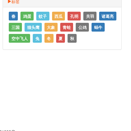
标签
春
鸡蛋
蚊子
西瓜
孔明
关羽
诸葛亮
三国
猫头鹰
大象
青蛙
公鸡
蜗牛
空中飞人
兔
冬
夏
秋