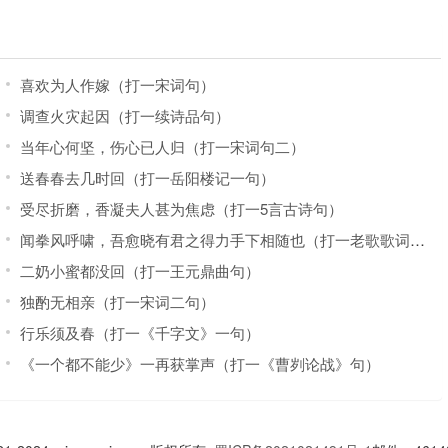
喜欢为人作嫁（打一宋词句）
调查火灾起因（打一续诗品句）
当年心何坚，伤心已人归（打一宋词句二）
送春春去几时回（打一岳阳楼记一句）
受尽折磨，香凝夫人甚为焦虑（打一5言古诗句）
闻拳风呼啸，吾愈晓有君之得力手下相随也（打一老歌歌词三句连）
二奶小蜜都没回（打一王元鼎曲句）
独酌无相亲（打一宋词二句）
行乐须及春（打一《千字文》一句）
《一个都不能少》一再获掌声（打一《曹刿论战》句）