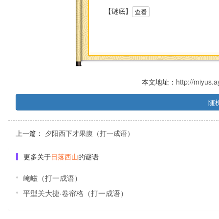
【谜底】
查看
本文地址：
http://miyus
随
上一篇：
夕阳西下才果腹（打一成语）
更多关于
日落西山
的谜语
崦嵫（打一成语）
平型关大捷·卷帘格（打一成语）