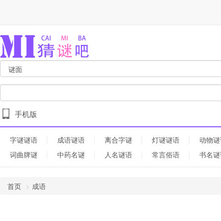
手机版
字谜谜语
成语谜语
离合字谜
灯谜谜语
动物谜
词曲牌谜
中药名谜
人名谜语
常言俗语
书名谜
首页
成语