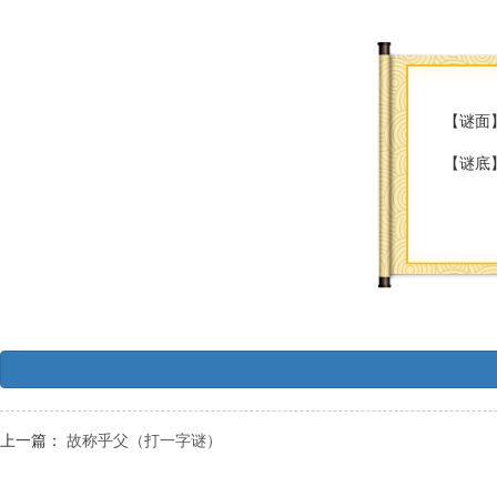
【谜面
【谜底
上一篇：
故称乎父（打一字谜）