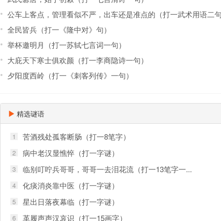
公车上客点，管理看似不严，出车还是准点的（打一武术用语二
全民皆兵（打一《隆中对》句）
举杯邀明月（打一苏轼七言词一句）
大庇天下寒士俱欢颜（打一李商隐诗一句）
夕阳度西岭（打一《刺客列传》一句）
精选谜语
苦酒残处孤客断肠（打一8笔字）
1
病中老汉显憔悴（打一字谜）
2
临别叮咛兵哥哥，哥哥一去泪花流（打一13笔字一...
3
化痰消炎靠中医（打一字谜）
4
星出日落夜幕临（打一字谜）
5
革履声声汉哀识（打一15画字）
6