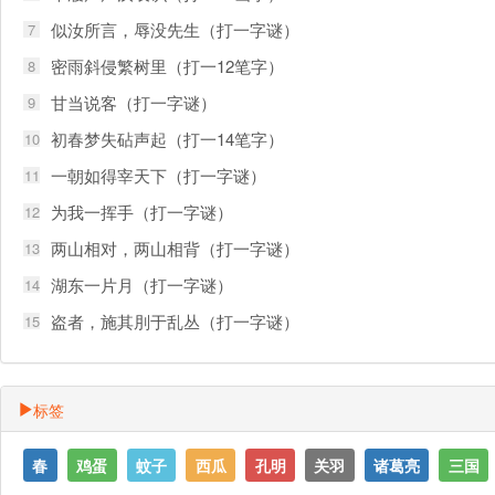
似汝所言，辱没先生（打一字谜）
7
密雨斜侵繁树里（打一12笔字）
8
甘当说客（打一字谜）
9
初春梦失砧声起（打一14笔字）
10
一朝如得宰天下（打一字谜）
11
为我一挥手（打一字谜）
12
两山相对，两山相背（打一字谜）
13
湖东一片月（打一字谜）
14
盗者，施其刖于乱丛（打一字谜）
15
标签
春
鸡蛋
蚊子
西瓜
孔明
关羽
诸葛亮
三国