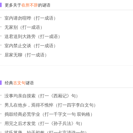
更多关于
在所不辞
的谜语
室内请勿喧哗（打一成语）
无家别（打一成语）
送君送到大路旁（打一成语）
室内禁止交谈（打一成语）
居家无聊（打一成语）
经典
古文句
谜语
没事均亲自摸索（打一《西厢记》句）
男儿在他乡，焉得不憔悴（打一四字李白文句）
捣鼓经商必荒学业（打一千字文一句 双钩格）
用完之后才发觉（打一《孙子兵法》句）
武氏篡唐，始于初敕（打一七言清诗一句）