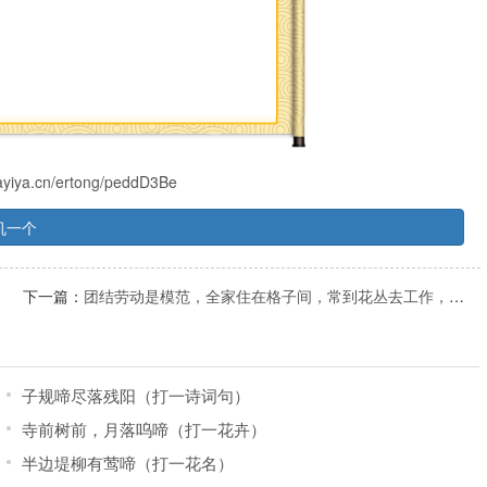
.ayiya.cn/ertong/peddD3Be
机一个
下一篇：
团结劳动是模范，全家住在格子间，常到花丛去工作，造出产品比糖甜(猜一动物)
子规啼尽落残阳（打一诗词句）
寺前树前，月落呜啼（打一花卉）
半边堤柳有莺啼（打一花名）