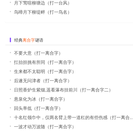
月下莺喧柳塘边（打一台风）
鸟啼月下柳堤畔（打一鸟名）
经典
离合字
谜语
不要大意（打一离合字）
扛抬担挑有所同（打一离合字）
生来都不太聪明（打一离合字）
后遂无问津者（打一离合字）
日照香炉生紫烟,遥看瀑布挂前川（打一离合字二）
悬泉化为冰（打一离合字）
回头率低（打一离合字）
十名红领巾中，仅两名臂上带一道杠的有些伤感（打一离合字四）
一波才动万波随（打一离合字）