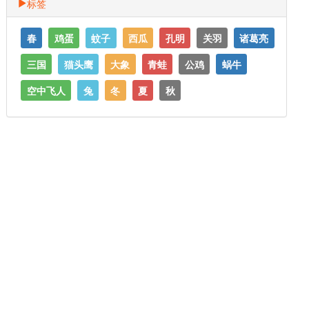
标签
春
鸡蛋
蚊子
西瓜
孔明
关羽
诸葛亮
三国
猫头鹰
大象
青蛙
公鸡
蜗牛
空中飞人
兔
冬
夏
秋