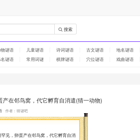
搜索
动物谜语
儿童谜语
诗词谜语
古文谜语
地名谜语
书名谜语
常用词谜
棋牌谜语
穴位谜语
戏曲谜语
产在邻鸟窝，代它孵育自消遣(猜一动物)
语
作者：猜谜吧
很罕见，卵蛋产在邻鸟窝，代它孵育自消