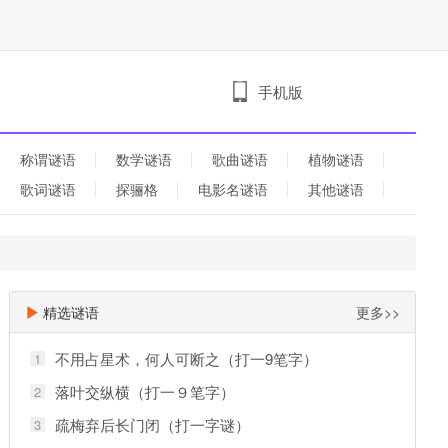
手机版
称谓谜语
数学谜语
歌曲谜语
植物谜语
歌词谜语
探骊格
电影名谜语
其他谜语
精选谜语
更多>>
不用占星术，何人可断之（打一9笔字）
1
落叶交纵横（打一９笔字）
2
疏梅弃后长门闭（打一字谜）
3