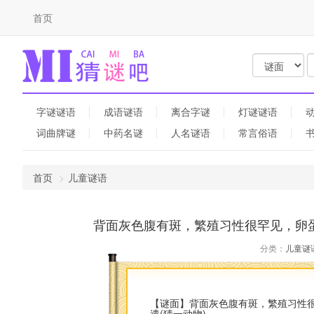
首页
字谜谜语
成语谜语
离合字谜
灯谜谜语
词曲牌谜
中药名谜
人名谜语
常言俗语
首页
儿童谜语
背面灰色腹有斑，繁殖习性很罕见，卵蛋
分类：
儿童谜
【谜面】背面灰色腹有斑，繁殖习性
遣(猜一动物)