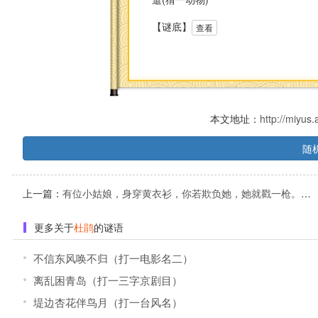
【谜底】
查看
本文地址：
http://miyus
随
上一篇：
有位小姑娘，身穿黄衣衫，你若欺负她，她就戳一枪。(猜一动物)
更多关于
杜鹃
的谜语
不信东风唤不归（打一电影名二）
离乱困青岛（打一三字京剧目）
堤边杏花伴鸟月（打一台风名）