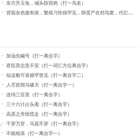
东方升玉兔，城头惊宿鸦（打一鸟名）
背面灰色腹有斑，繁殖习性很罕见，卵蛋产在邻鸟窝，代它孵育自消遣。(猜一动物)
加油先喊号（打一离合字）
君臣异志意不安（打一词汇方位离合字）
似这般可喜娘罕曾见（打一离合字二）
人尽皆闻马啸天（打一离合字一）
连绵三百里（打一离合字）
三十六计占头着（打一离合字）
高原之舟惊慌走（打一离合字）
千穿万穿，马屁不穿（打一离合字）
不能相亲（打一离合字一）