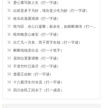
爱心重写新人生（打一字谜）
4
以前是多子为好，现在是少生为妙（打一字谜）
5
枝头吹落露滴滴（打一字谜）
6
恨与叹，在心口凝聚；叙余生，如根断缠绵（打一...
7
暗伤晚意心难安（打一字谜）
8
出亡凡一月矣，而子胥字在哉（打一字谜）
9
断断续续卖出去（打一十笔字）
10
居间位置要调整（打一字谜）
11
不觉竹叶已落尽（打一字谜）
12
楚霸王自刎（打一字谜）
13
十八载浮生付水流（打一字谜）
14
四川农民工回乡了（打一成语）
15