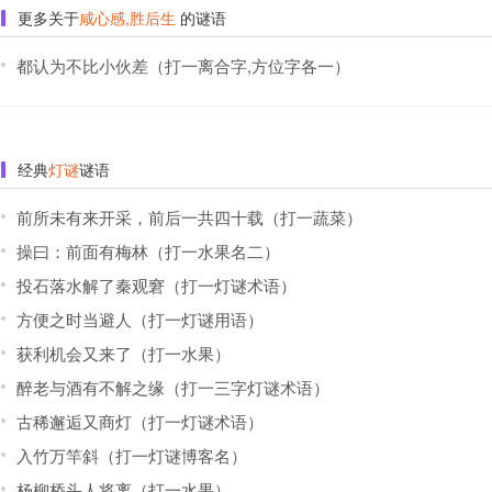
更多关于
咸心感,胜后生
的谜语
都认为不比小伙差（打一离合字,方位字各一）
经典
灯谜
谜语
前所未有来开采，前后一共四十载（打一蔬菜）
操曰：前面有梅林（打一水果名二）
投石落水解了秦观窘（打一灯谜术语）
方便之时当避人（打一灯谜用语）
获利机会又来了（打一水果）
醉老与酒有不解之缘（打一三字灯谜术语）
古稀邂逅又商灯（打一灯谜术语）
入竹万竿斜（打一灯谜博客名）
杨柳桥头人将离（打一水果）