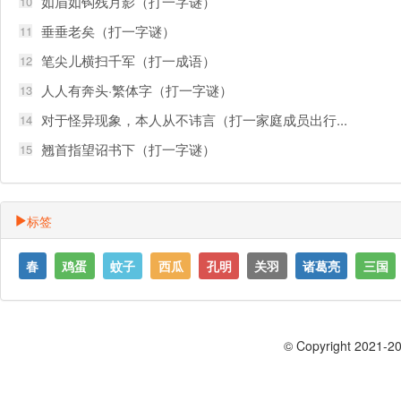
如眉如钩残月影（打一字谜）
10
垂垂老矣（打一字谜）
11
笔尖儿横扫千军（打一成语）
12
人人有奔头·繁体字（打一字谜）
13
对于怪异现象，本人从不讳言（打一家庭成员出行...
14
翘首指望诏书下（打一字谜）
15
标签
春
鸡蛋
蚊子
西瓜
孔明
关羽
诸葛亮
三国
© Copyright 2021-