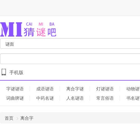
手机版
字谜谜语
成语谜语
离合字谜
灯谜谜语
动物谜
词曲牌谜
中药名谜
人名谜语
常言俗语
书名谜
首页
离合字