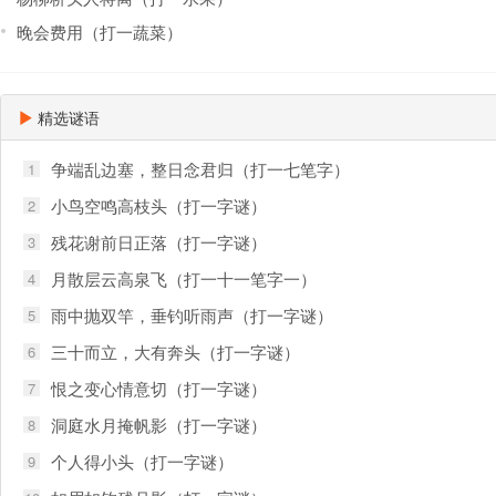
晚会费用（打一蔬菜）
精选谜语
争端乱边塞，整日念君归（打一七笔字）
1
小鸟空鸣高枝头（打一字谜）
2
残花谢前日正落（打一字谜）
3
月散层云高泉飞（打一十一笔字一）
4
雨中抛双竿，垂钓听雨声（打一字谜）
5
三十而立，大有奔头（打一字谜）
6
恨之变心情意切（打一字谜）
7
洞庭水月掩帆影（打一字谜）
8
个人得小头（打一字谜）
9