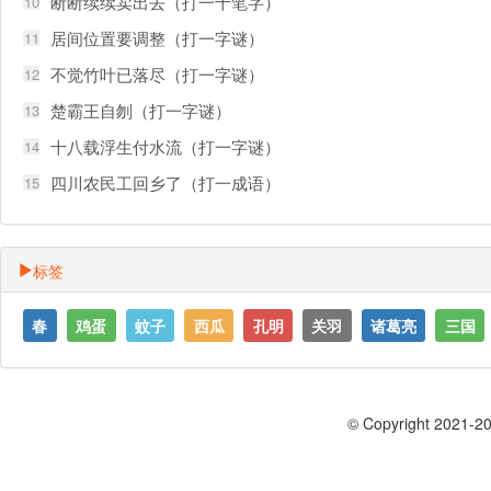
断断续续卖出去（打一十笔字）
10
居间位置要调整（打一字谜）
11
不觉竹叶已落尽（打一字谜）
12
楚霸王自刎（打一字谜）
13
十八载浮生付水流（打一字谜）
14
四川农民工回乡了（打一成语）
15
标签
春
鸡蛋
蚊子
西瓜
孔明
关羽
诸葛亮
三国
© Copyright 2021-