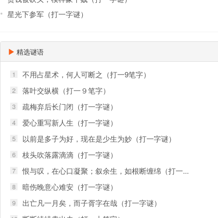
星光下参军（打一字谜）
精选谜语
不用占星术，何人可断之（打一9笔字）
1
落叶交纵横（打一９笔字）
2
疏梅弃后长门闭（打一字谜）
3
爱心重写新人生（打一字谜）
4
以前是多子为好，现在是少生为妙（打一字谜）
5
枝头吹落露滴滴（打一字谜）
6
恨与叹，在心口凝聚；叙余生，如根断缠绵（打一...
7
暗伤晚意心难安（打一字谜）
8
出亡凡一月矣，而子胥字在哉（打一字谜）
9