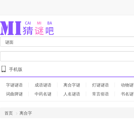
手机版
字谜谜语
成语谜语
离合字谜
灯谜谜语
动物谜
词曲牌谜
中药名谜
人名谜语
常言俗语
书名谜
首页
离合字