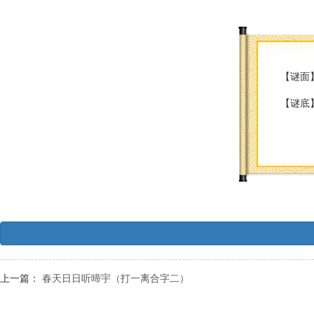
【谜面
【谜底
上一篇：
春天日日听啼宇（打一离合字二）