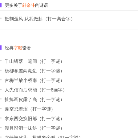
更多关于
斜余斗
的谜语
抵制歪风,从我做起（打一离合字）
经典
字谜
谜语
千山错落一笔间（打一字谜）
杨柳参差两湖边（打一字谜）
古梅半放小桥南（打一字谜）
人先信而后求能（打一6画字）
扯掉画皮露了底（打一字谜）
囊空恐羞涩（打一字谜）
拿东西交换旧邮（打一字谜）
湖月渐消一抹斜（打一字谜）
贪钱被砍头，模样象个贼（打一字谜）