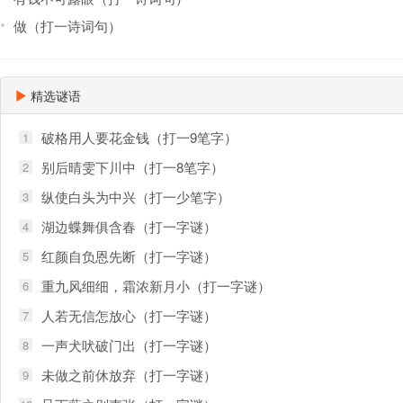
做（打一诗词句）
精选谜语
破格用人要花金钱（打一9笔字）
1
别后晴雯下川中（打一8笔字）
2
纵使白头为中兴（打一少笔字）
3
湖边蝶舞俱含春（打一字谜）
4
红颜自负恩先断（打一字谜）
5
重九风细细，霜浓新月小（打一字谜）
6
人若无信怎放心（打一字谜）
7
一声犬吠破门出（打一字谜）
8
未做之前休放弃（打一字谜）
9