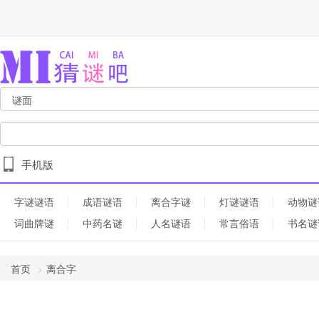
手机版
字谜谜语
成语谜语
离合字谜
灯谜谜语
动物谜
词曲牌谜
中药名谜
人名谜语
常言俗语
书名谜
首页
离合字