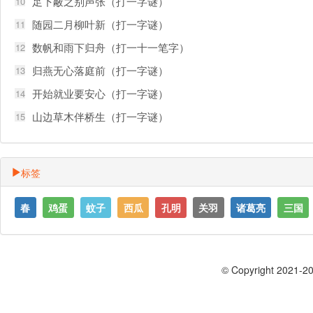
足下蔽之别声张（打一字谜）
10
随园二月柳叶新（打一字谜）
11
数帆和雨下归舟（打一十一笔字）
12
归燕无心落庭前（打一字谜）
13
开始就业要安心（打一字谜）
14
山边草木伴桥生（打一字谜）
15
标签
春
鸡蛋
蚊子
西瓜
孔明
关羽
诸葛亮
三国
© Copyright 2021-