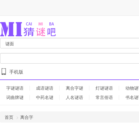
手机版
字谜谜语
成语谜语
离合字谜
灯谜谜语
动物谜
词曲牌谜
中药名谜
人名谜语
常言俗语
书名谜
首页
离合字