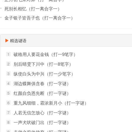
死别长相忆（打一离合字一）
金子银子皆吾子也（打一离合字一）
精选谜语
破格用人要花金钱（打一9笔字）
1
别后晴雯下川中（打一8笔字）
2
纵使白头为中兴（打一少笔字）
3
湖边蝶舞俱含春（打一字谜）
4
红颜自负恩先断（打一字谜）
5
重九风细细，霜浓新月小（打一字谜）
6
人若无信怎放心（打一字谜）
7
一声犬吠破门出（打一字谜）
8
未做之前休放弃（打一字谜）
9