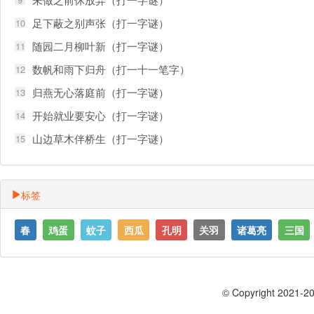
足下蔽之别声张（打一字谜）
10
随园二月柳叶新（打一字谜）
11
数帆和雨下归舟（打一十一笔字）
12
归燕无心落庭前（打一字谜）
13
开始就业要安心（打一字谜）
14
山边草木伴桥生（打一字谜）
15
标签
春
鸡蛋
蚊子
西瓜
孔明
关羽
诸葛亮
三国
© Copyright 2021-