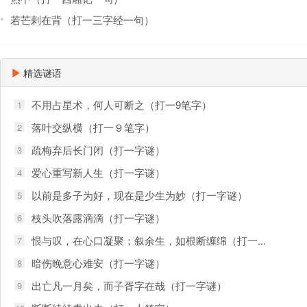
若芒剌在背（打一三字经一句）
精选谜语
不用占星术，何人可断之（打一9笔字）
1
落叶交纵横（打一９笔字）
2
疏梅弃后长门闭（打一字谜）
3
爱心重写新人生（打一字谜）
4
以前是多子为好，现在是少生为妙（打一字谜）
5
枝头吹落露滴滴（打一字谜）
6
恨与叹，在心口凝聚；叙余生，如根断缠绵（打一...
7
暗伤晚意心难安（打一字谜）
8
出亡凡一月矣，而子胥字在哉（打一字谜）
9