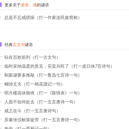
更多关于
老舍、满
的谜语
总是不忘戒骄躁（打一作家连民族简称）
经典
古文句
谜语
站在百姓前列（打一古文句）
临时采纳温柔的意见，买卖兴旺了（打一皮日休7言诗句）
制新谜要多推敲（打一鲁迅七言诗一句）
糊涂丈夫（打一桃花源记一句）
明月楼高休独倚（打一《陈情表》一句）
人面不知何处去（打一五言唐诗一句）
戒之在斗（打一五言唐诗句）
苏秦张仪献策徒劳（打一五言唐诗一句）
热中（打一西厢记一句）