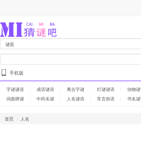
手机版
字谜谜语
成语谜语
离合字谜
灯谜谜语
动物谜
词曲牌谜
中药名谜
人名谜语
常言俗语
书名谜
首页
人名