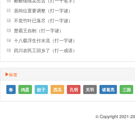
断断续续卖出去（打一十笔字）
10
居间位置要调整（打一字谜）
11
不觉竹叶已落尽（打一字谜）
12
楚霸王自刎（打一字谜）
13
十八载浮生付水流（打一字谜）
14
四川农民工回乡了（打一成语）
15
标签
春
鸡蛋
蚊子
西瓜
孔明
关羽
诸葛亮
三国
© Copyright 2021-