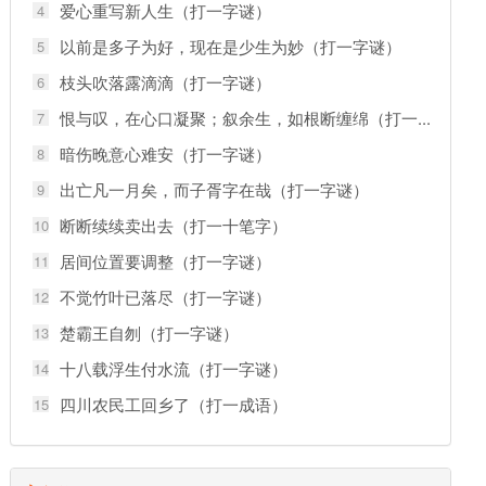
爱心重写新人生（打一字谜）
4
以前是多子为好，现在是少生为妙（打一字谜）
5
枝头吹落露滴滴（打一字谜）
6
恨与叹，在心口凝聚；叙余生，如根断缠绵（打一...
7
暗伤晚意心难安（打一字谜）
8
出亡凡一月矣，而子胥字在哉（打一字谜）
9
断断续续卖出去（打一十笔字）
10
居间位置要调整（打一字谜）
11
不觉竹叶已落尽（打一字谜）
12
楚霸王自刎（打一字谜）
13
十八载浮生付水流（打一字谜）
14
四川农民工回乡了（打一成语）
15