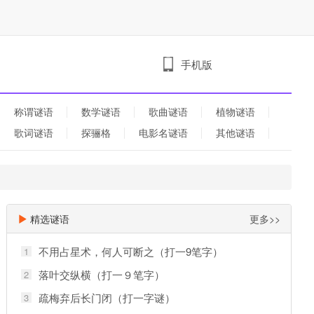
手机版
称谓谜语
数学谜语
歌曲谜语
植物谜语
歌词谜语
探骊格
电影名谜语
其他谜语
精选谜语
更多>>
不用占星术，何人可断之（打一9笔字）
1
落叶交纵横（打一９笔字）
2
疏梅弃后长门闭（打一字谜）
3