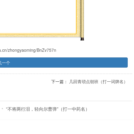
iya.cn/zhongyaoming/BnZv757n
机一个
下一篇：
几回青琐点朝班（打一词牌名）
“不将两行泪，轻向尔曹弹”（打一中药名）