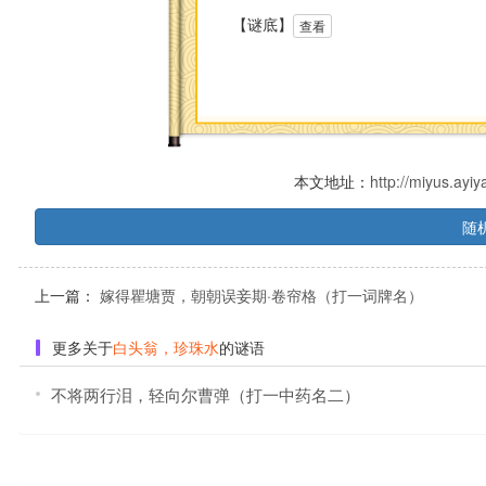
【谜底】
查看
本文地址：
http://miyus.ay
随
上一篇：
嫁得瞿塘贾，朝朝误妾期·卷帘格（打一词牌名）
更多关于
白头翁，珍珠水
的谜语
不将两行泪，轻向尔曹弹（打一中药名二）