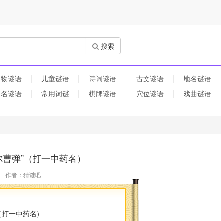
搜索
动物谜语
儿童谜语
诗词谜语
古文谜语
地名谜语
书名谜语
常用词谜
棋牌谜语
穴位谜语
戏曲谜语
尔曹弹”（打一中药名）
名
作者：猜谜吧
（打一中药名）