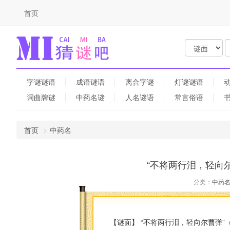
首页
字谜谜语
成语谜语
离合字谜
灯谜谜语
词曲牌谜
中药名谜
人名谜语
常言俗语
首页
中药名
“不将两行泪，轻向
分类：
中药
【谜面】 “不将两行泪，轻向尔曹弹”