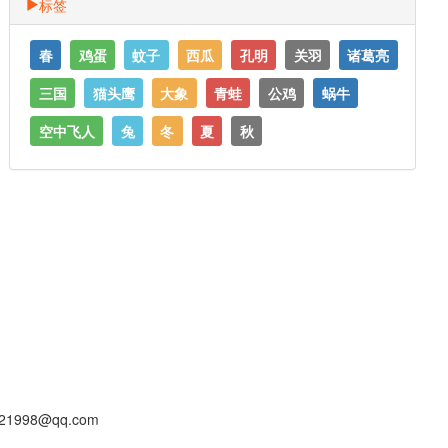
标签
春
鸡蛋
蚊子
西瓜
孔明
关羽
诸葛亮
三国
猫头鹰
大象
青蛙
公鸡
蜗牛
空中飞人
兔
冬
夏
秋
1998@qq.com