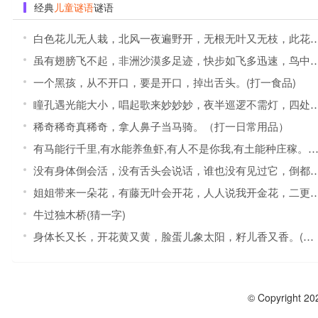
经典
儿童谜语
谜语
白色花儿无人栽，北风一夜遍野开，无根无叶又无枝，此花原从天上来。(打一自然现象)
虽有翅膀飞不起，非洲沙漠多足迹，快步如飞多迅速，鸟中体重它第一。(打一动物)
一个黑孩，从不开口，要是开口，掉出舌头。(打一食品)
瞳孔遇光能大小，唱起歌来妙妙妙，夜半巡逻不需灯，四处畅行难不倒。(打一动物)
稀奇稀奇真稀奇，拿人鼻子当马骑。（打一日常用品）
有马能行千里,有水能养鱼虾,有人不是你我,有土能种庄稼。(打一字)
没有身体倒会活，没有舌头会说话，谁也没有见过它，倒都叫它说过话(猜一自然现象)
姐姐带来一朵花，有藤无叶会开花，人人说我开金花，二更半夜谢了花。(猜一日常用品)
牛过独木桥(猜一字)
身体长又长，开花黄又黄，脸蛋儿象太阳，籽儿香又香。(猜一植物)
© Copyright 