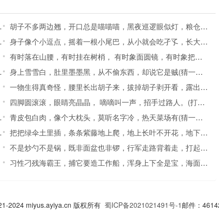
胡子不多两边翘，开口总是喵喵喵，黑夜巡逻眼似灯，粮仓厨房它放哨。(打一动物)
身子像个小逗点，摇着一根小尾巴，从小就会吃孑孓，长大吃虫叫哇哇。(打一动物)
有时落在山腰，有时挂在树梢， 有时象面圆镜，有时象把镰刀。 (打一天体)
身上雪雪白，肚里墨墨黑，从不偷东西，却说它是贼(猜一动物)
一物生得真奇怪，腰里长出胡子来，拔掉胡子剥开看，露出牙齿一排排。(打一植物)
四脚圆滚滚，眼睛亮晶晶， 嘀嘀叫一声，招手过路人。(打一交通工具)
青皮包白肉，像个大枕头，莫听名字冷，热天菜场有(猜一植物)
把把绿伞土里插，条条紫藤地上爬，地上长叶不开花，地下结串大甜瓜(猜一植物)
不是炒勺不是锅，既非面盆也非锣，行军走路背着走，打起仗来护脑袋。(猜一军事装备)
习性刁残海霸王，捕它要造工作船，浑身上下全是宝，海面换气喷银泉(猜一动物)
2021-2024 miyus.ayiya.cn 版权所有
蜀ICP备2021021491号-1
邮件：46142