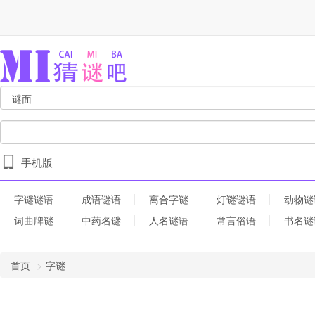
手机版
字谜谜语
成语谜语
离合字谜
灯谜谜语
动物谜
词曲牌谜
中药名谜
人名谜语
常言俗语
书名谜
首页
字谜