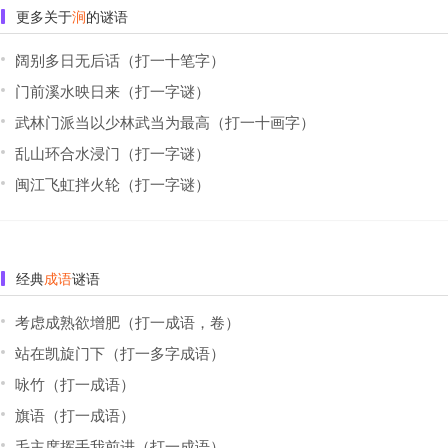
更多关于
涧
的谜语
阔别多日无后话（打一十笔字）
门前溪水映日来（打一字谜）
武林门派当以少林武当为最高（打一十画字）
乱山环合水浸门（打一字谜）
闽江飞虹拌火轮（打一字谜）
经典
成语
谜语
考虑成熟欲增肥（打一成语，卷）
站在凯旋门下（打一多字成语）
咏竹（打一成语）
旗语（打一成语）
毛主席挥手我前进（打一成语）