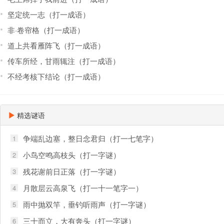
坚定统一志（打一成语）
非·卷帘格（打一成语）
道上共看雁阵飞（打一成语）
传车所经，甘雨辄注（打一成语）
不经考核下结论（打一成语）
精选谜语
争端乱边塞，整日念君归（打一七笔字）
1
小鸟空鸣高枝头（打一字谜）
2
残花谢前日正落（打一字谜）
3
月散层云高泉飞（打一十一笔字一）
4
雨中抛双竿，垂钓听雨声（打一字谜）
5
三十而立，大有奔头（打一字谜）
6