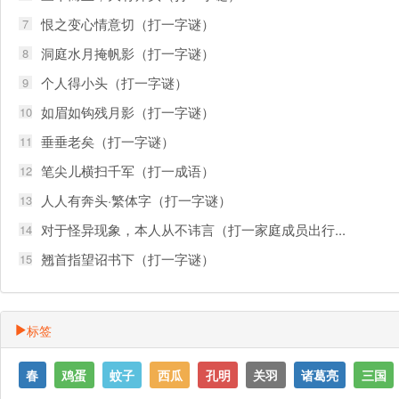
恨之变心情意切（打一字谜）
7
洞庭水月掩帆影（打一字谜）
8
个人得小头（打一字谜）
9
如眉如钩残月影（打一字谜）
10
垂垂老矣（打一字谜）
11
笔尖儿横扫千军（打一成语）
12
人人有奔头·繁体字（打一字谜）
13
对于怪异现象，本人从不讳言（打一家庭成员出行...
14
翘首指望诏书下（打一字谜）
15
标签
春
鸡蛋
蚊子
西瓜
孔明
关羽
诸葛亮
三国