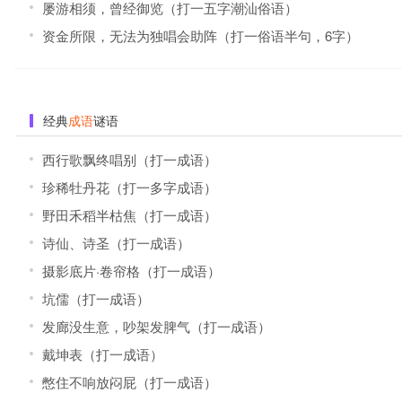
屡游相须，曾经御览（打一五字潮汕俗语）
资金所限，无法为独唱会助阵（打一俗语半句，6字）
经典
成语
谜语
西行歌飘终唱别（打一成语）
珍稀牡丹花（打一多字成语）
野田禾稻半枯焦（打一成语）
诗仙、诗圣（打一成语）
摄影底片·卷帘格（打一成语）
坑儒（打一成语）
发廊没生意，吵架发脾气（打一成语）
戴坤表（打一成语）
憋住不响放闷屁（打一成语）