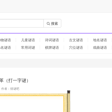
搜索
动物谜语
儿童谜语
诗词谜语
古文谜语
地名谜语
书名谜语
常用词谜
棋牌谜语
穴位谜语
戏曲谜语
革（打一字谜）
作者：猜谜吧
）