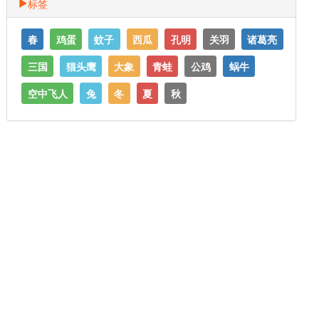
标签
春
鸡蛋
蚊子
西瓜
孔明
关羽
诸葛亮
三国
猫头鹰
大象
青蛙
公鸡
蜗牛
空中飞人
兔
冬
夏
秋