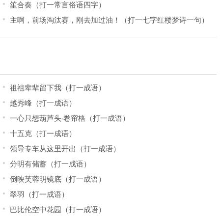
笙合奏（打一常言俗语四字）
主啊，前场淘汰赛，刚去加过油！（打一七字红楼梦诗一句）
祖祖辈辈留下我（打一成语）
越秀峰（打一成语）
一心只想葫芦头·卷帘格（打一成语）
十五克（打一成语）
领导专车从这里开出（打一成语）
分明有储蓄（打一成语）
倒映芙蓉明镜底（打一成语）
翠羽（打一成语）
巴比伦空中花园（打一成语）