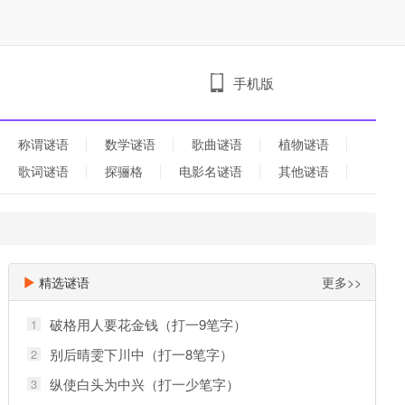
手机版
称谓谜语
数学谜语
歌曲谜语
植物谜语
歌词谜语
探骊格
电影名谜语
其他谜语
精选谜语
更多>>
破格用人要花金钱（打一9笔字）
1
别后晴雯下川中（打一8笔字）
2
纵使白头为中兴（打一少笔字）
3