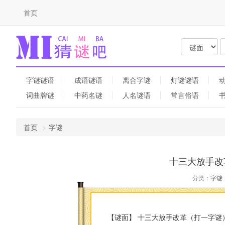
首页
字谜谜语
成语谜语
离合字谜
灯谜谜语
词曲牌谜
中药名谜
人名谜语
常言俗语
首页
字谜
十三大放手改
分类：
字谜
【谜面】 十三大放手改革（打一字谜