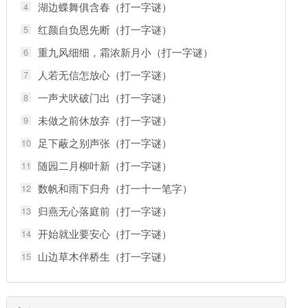
湖边蝶舞俱含春（打一字谜）
4
红颜自负恩先断（打一字谜）
5
重九风细细，霜浓新月小（打一字谜）
6
人若无信怎放心（打一字谜）
7
一声犬吠破门出（打一字谜）
8
未做之前休放弃（打一字谜）
9
足下蔽之别声张（打一字谜）
10
随园二月柳叶新（打一字谜）
11
数帆和雨下归舟（打一十一笔字）
12
归燕无心落庭前（打一字谜）
13
开始就业要安心（打一字谜）
14
山边草木伴桥生（打一字谜）
15