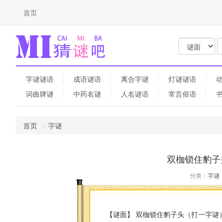
首页
字谜谜语
成语谜语
离合字谜
灯谜谜语
词曲牌谜
中药名谜
人名谜语
常言俗语
首页
字谜
双枷锁住豹子
分类：
字谜
【谜面】 双枷锁住豹子头（打一字谜