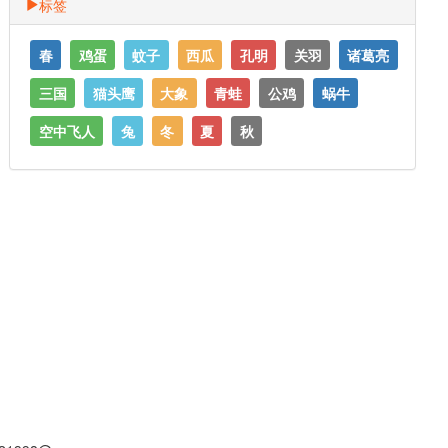
标签
春
鸡蛋
蚊子
西瓜
孔明
关羽
诸葛亮
三国
猫头鹰
大象
青蛙
公鸡
蜗牛
空中飞人
兔
冬
夏
秋