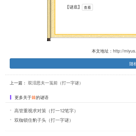
【谜底】
查看
本文地址：
http://miyu
随
上一篇：
双泪思夫一笺前（打一字谜）
更多关于
棘
的谜语
高管重视求对策（打一12笔字）
双枷锁住豹子头（打一字谜）