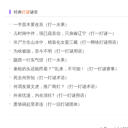
经典
灯谜
谜语
一半苗木要改良（打一水果）
儿时闺中伴，现已疏音信，只身嫁辽宁（打一灯谜一）
吊尸方生山水中，精装化女耍三藏（打一网络灯谜用语）
为啥被踹，至今不明（打一灯谜用语）
陇西一行实气愤（打一水果）
秦桧的头还能昂着？”“乱来，不可能！（打一灯谜赛事）
死去何所知（打一灯谜术语）
何谓发展文虎，推广商灯？（打一灯谜术语）
外表忧漫，内在清狂?（打一灯谜用语）
萧墙祸起受牵连（打一旧灯谜团体）