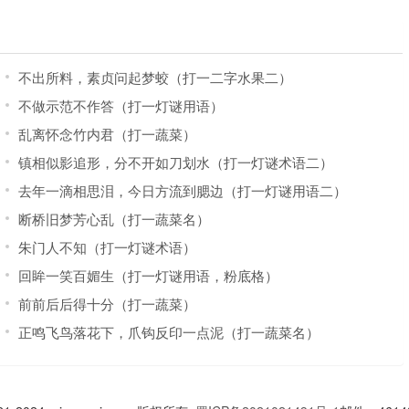
不出所料，素贞问起梦蛟（打一二字水果二）
不做示范不作答（打一灯谜用语）
乱离怀念竹内君（打一蔬菜）
镇相似影追形，分不开如刀划水（打一灯谜术语二）
去年一滴相思泪，今日方流到腮边（打一灯谜用语二）
断桥旧梦芳心乱（打一蔬菜名）
朱门人不知（打一灯谜术语）
回眸一笑百媚生（打一灯谜用语，粉底格）
前前后后得十分（打一蔬菜）
正鸣飞鸟落花下，爪钩反印一点泥（打一蔬菜名）