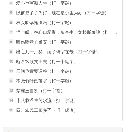
爱心重写新人生（打一字谜）
4
以前是多子为好，现在是少生为妙（打一字谜）
5
枝头吹落露滴滴（打一字谜）
6
恨与叹，在心口凝聚；叙余生，如根断缠绵（打一...
7
暗伤晚意心难安（打一字谜）
8
出亡凡一月矣，而子胥字在哉（打一字谜）
9
断断续续卖出去（打一十笔字）
10
居间位置要调整（打一字谜）
11
不觉竹叶已落尽（打一字谜）
12
楚霸王自刎（打一字谜）
13
十八载浮生付水流（打一字谜）
14
四川农民工回乡了（打一成语）
15