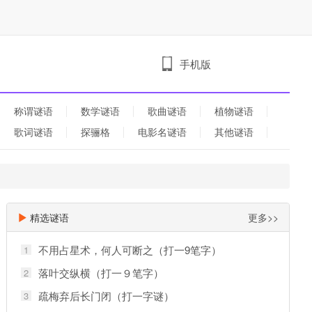
手机版
称谓谜语
数学谜语
歌曲谜语
植物谜语
歌词谜语
探骊格
电影名谜语
其他谜语
精选谜语
更多>>
不用占星术，何人可断之（打一9笔字）
1
落叶交纵横（打一９笔字）
2
疏梅弃后长门闭（打一字谜）
3