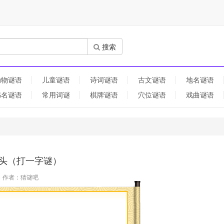
搜索
动物谜语
儿童谜语
诗词谜语
古文谜语
地名谜语
书名谜语
常用词谜
棋牌谜语
穴位谜语
戏曲谜语
头（打一字谜）
作者：猜谜吧
）