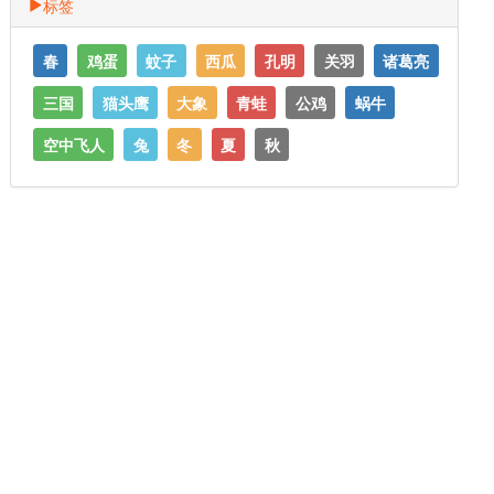
标签
春
鸡蛋
蚊子
西瓜
孔明
关羽
诸葛亮
三国
猫头鹰
大象
青蛙
公鸡
蜗牛
空中飞人
兔
冬
夏
秋