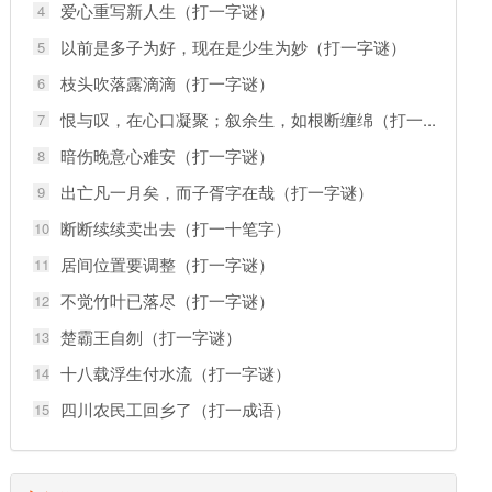
爱心重写新人生（打一字谜）
4
以前是多子为好，现在是少生为妙（打一字谜）
5
枝头吹落露滴滴（打一字谜）
6
恨与叹，在心口凝聚；叙余生，如根断缠绵（打一...
7
暗伤晚意心难安（打一字谜）
8
出亡凡一月矣，而子胥字在哉（打一字谜）
9
断断续续卖出去（打一十笔字）
10
居间位置要调整（打一字谜）
11
不觉竹叶已落尽（打一字谜）
12
楚霸王自刎（打一字谜）
13
十八载浮生付水流（打一字谜）
14
四川农民工回乡了（打一成语）
15