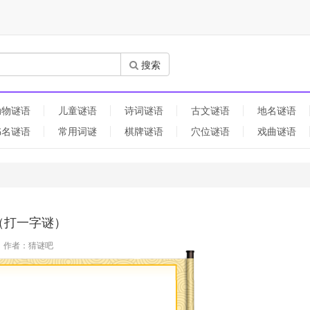
搜索
动物谜语
儿童谜语
诗词谜语
古文谜语
地名谜语
书名谜语
常用词谜
棋牌谜语
穴位谜语
戏曲谜语
（打一字谜）
作者：猜谜吧