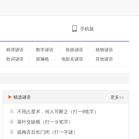
手机版
称谓谜语
数学谜语
歌曲谜语
植物谜语
歌词谜语
探骊格
电影名谜语
其他谜语
精选谜语
更多>>
不用占星术，何人可断之（打一9笔字）
1
落叶交纵横（打一９笔字）
2
疏梅弃后长门闭（打一字谜）
3