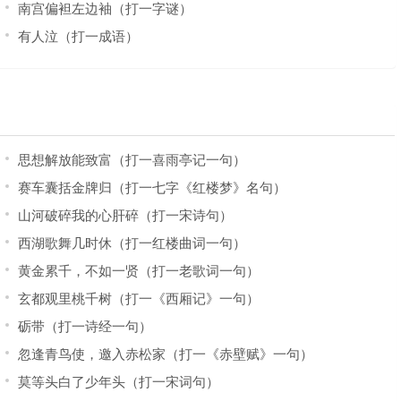
南宫偏袒左边袖（打一字谜）
有人泣（打一成语）
思想解放能致富（打一喜雨亭记一句）
赛车囊括金牌归（打一七字《红楼梦》名句）
山河破碎我的心肝碎（打一宋诗句）
西湖歌舞几时休（打一红楼曲词一句）
黄金累千，不如一贤（打一老歌词一句）
玄都观里桃千树（打一《西厢记》一句）
砺带（打一诗经一句）
忽逢青鸟使，邀入赤松家（打一《赤壁赋》一句）
莫等头白了少年头（打一宋词句）