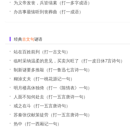
为义帝发丧，兵皆缟素（打一多字成语）
办吉事最恼听到丧葬曲（打一成语）
经典
古文句
谜语
站在百姓前列（打一古文句）
临时采纳温柔的意见，买卖兴旺了（打一皮日休7言诗句）
制新谜要多推敲（打一鲁迅七言诗一句）
糊涂丈夫（打一桃花源记一句）
明月楼高休独倚（打一《陈情表》一句）
人面不知何处去（打一五言唐诗一句）
戒之在斗（打一五言唐诗句）
苏秦张仪献策徒劳（打一五言唐诗一句）
热中（打一西厢记一句）