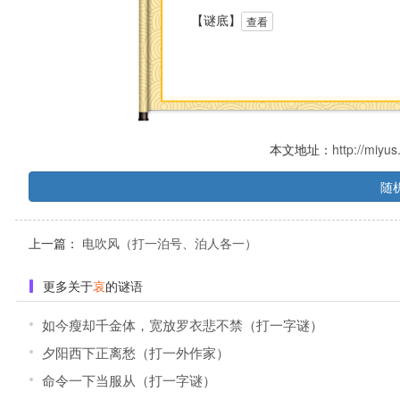
【谜底】
查看
本文地址：
http://miyu
随
上一篇：
电吹风（打一泊号、泊人各一）
更多关于
哀
的谜语
如今瘦却千金体，宽放罗衣悲不禁（打一字谜）
夕阳西下正离愁（打一外作家）
命令一下当服从（打一字谜）