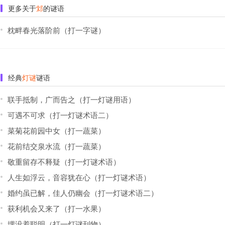
更多关于
邥
的谜语
枕畔春光落阶前（打一字谜）
经典
灯谜
谜语
联手抵制，广而告之（打一灯谜用语）
可遇不可求（打一灯谜术语二）
菜菊花前园中女（打一蔬菜）
花前结交泉水流（打一蔬菜）
敬重留存不释疑（打一灯谜术语）
人生如浮云，音容犹在心（打一灯谜术语）
婚约虽已解，佳人仍幽会（打一灯谜术语二）
获利机会又来了（打一水果）
埋没着聪明（打一灯谜刊物）