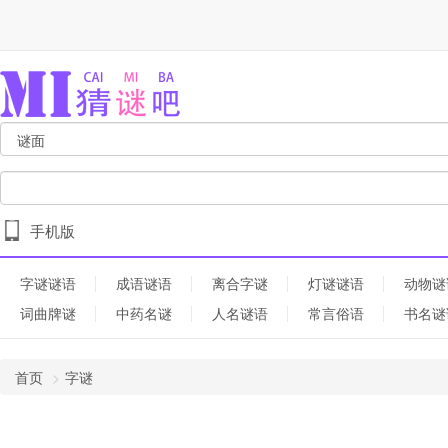
手机版
字谜谜语
成语谜语
离合字谜
灯谜谜语
动物谜
词曲牌谜
中药名谜
人名谜语
常言俗语
书名谜
首页
字谜