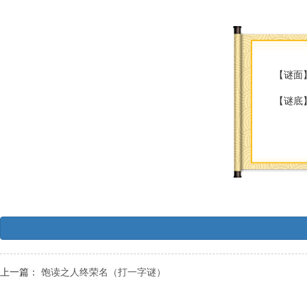
【谜面
【谜底
上一篇：
饱读之人终荣名（打一字谜）