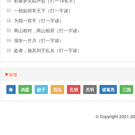
初春梦失砧声起（打一14笔字）
10
一朝如得宰天下（打一字谜）
11
为我一挥手（打一字谜）
12
两山相对，两山相背（打一字谜）
13
湖东一片月（打一字谜）
14
盗者，施其刖于乱丛（打一字谜）
15
标签
春
鸡蛋
蚊子
西瓜
孔明
关羽
诸葛亮
三国
© Copyright 2021-