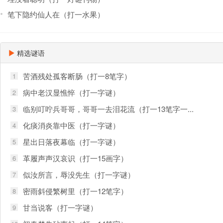
笔下隐约仙人在（打一水果）
精选谜语
苦酒残处孤客断肠（打一8笔字）
1
病中老汉显憔悴（打一字谜）
2
临别叮咛兵哥哥，哥哥一去泪花流（打一13笔字一...
3
化痰消炎靠中医（打一字谜）
4
星出日落夜幕临（打一字谜）
5
革履声声汉哀识（打一15画字）
6
似汝所言，辱没先生（打一字谜）
7
密雨斜侵繁树里（打一12笔字）
8
甘当说客（打一字谜）
9