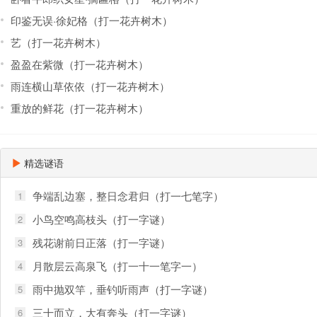
印鉴无误·徐妃格（打一花卉树木）
艺（打一花卉树木）
盈盈在紫微（打一花卉树木）
雨连横山草依依（打一花卉树木）
重放的鲜花（打一花卉树木）
精选谜语
争端乱边塞，整日念君归（打一七笔字）
1
小鸟空鸣高枝头（打一字谜）
2
残花谢前日正落（打一字谜）
3
月散层云高泉飞（打一十一笔字一）
4
雨中抛双竿，垂钓听雨声（打一字谜）
5
三十而立，大有奔头（打一字谜）
6