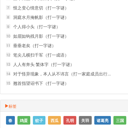
恨之变心情意切（打一字谜）
7
洞庭水月掩帆影（打一字谜）
8
个人得小头（打一字谜）
9
如眉如钩残月影（打一字谜）
10
垂垂老矣（打一字谜）
11
笔尖儿横扫千军（打一成语）
12
人人有奔头·繁体字（打一字谜）
13
对于怪异现象，本人从不讳言（打一家庭成员出行...
14
翘首指望诏书下（打一字谜）
15
标签
春
鸡蛋
蚊子
西瓜
孔明
关羽
诸葛亮
三国