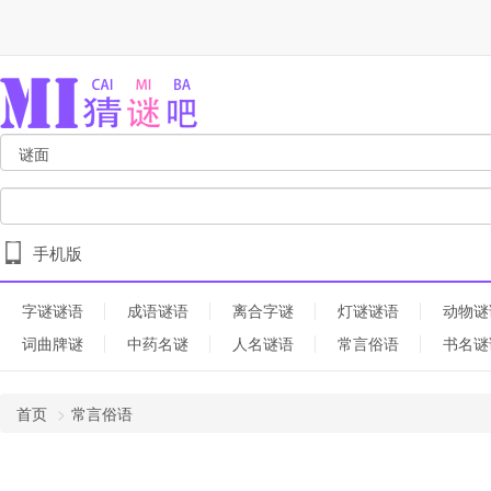
手机版
字谜谜语
成语谜语
离合字谜
灯谜谜语
动物谜
词曲牌谜
中药名谜
人名谜语
常言俗语
书名谜
首页
常言俗语