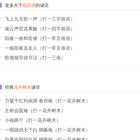
更多关于
唱高调
的谜语
飞上九天歌一声（打一三字俗语）
遏云声里送离觞（打一四字俗语）
阳春一曲和皆难（打一常言俗语）
一曲阳春送友人（打一常言俗语）
歌颂领导得升迁（打一三俗）
经典
花卉树木
谜语
万紫千红列画屏·卷帘格（打一花卉树木）
主称会面难（打一花卉树木）
小钱两个（打一花卉树木）
一唱雄鸡天下白·摘匾格（打一花卉树木）
卧看牛郎织女星·摘匾格（打一花卉树木）